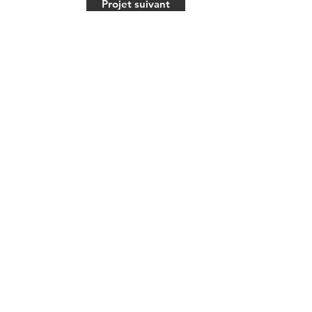
Projet suivant
NS UTILES
ueil
stations
ticuliers
fessionnels
ign de mobilier
n de site
tions légales
ntact