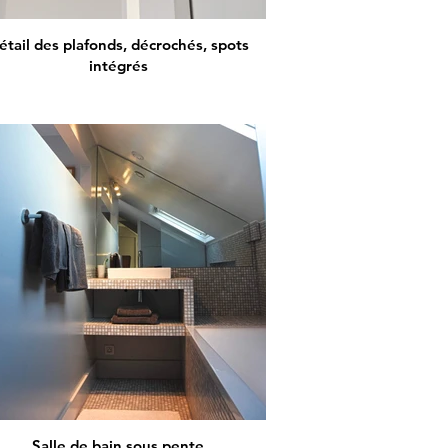
étail des plafonds, décrochés, spots
intégrés
Salle de bain sous pente