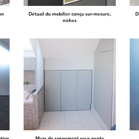
on
Détaail du mobilier conçu sur-mesure,
D
niches
ation
Murs de rangement sous pente