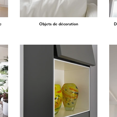
e
Objets de décoration
D