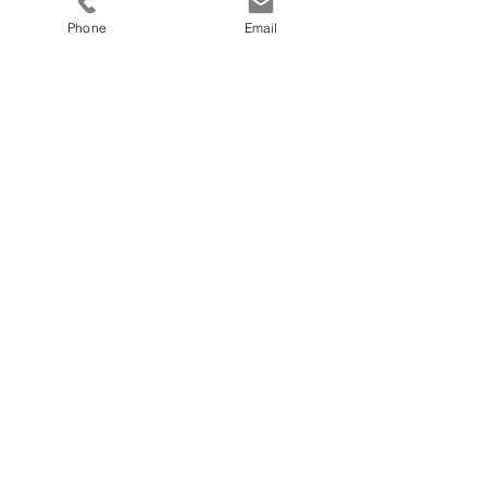
Phone
Email
Sublimer vos espaces
Agencer vos lieux
professionnels