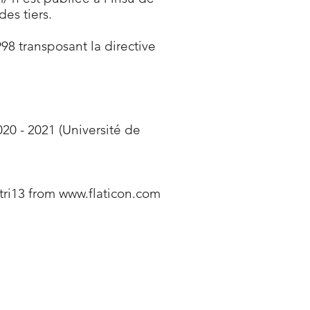
es tiers.
98 transposant la directive
20 - 2021 (Université de
tri13
from
www.flaticon.com
NS UTILES
ueil
stations