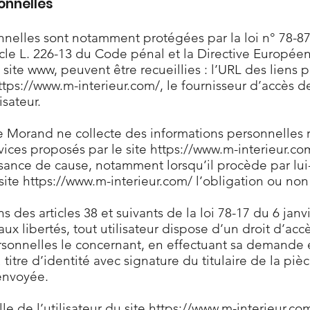
onnelles
elles sont notamment protégées par la loi n° 78-87 d
ticle L. 226-13 du Code pénal et la Directive Europé
u site www, peuvent être recueillies : l’URL des liens 
ttps://www.m-interieur.com/,
le fournisseur d’accès de 
isateur.
 Morand ne collecte des informations personnelles rel
vices proposés par le site
https://www.m-interieur.co
sance de cause, notamment lorsqu’il procède par lui-m
 site
https://www.m-interieur.com/
l’obligation ou non 
des articles 38 et suivants de la loi 78-17 du 6 janvi
aux libertés, tout utilisateur dispose d’un droit d’accè
onnelles le concernant, en effectuant sa demande é
re d’identité avec signature du titulaire de la pièc
 envoyée.
e de l’utilisateur du site
https://www.m-interieur.co