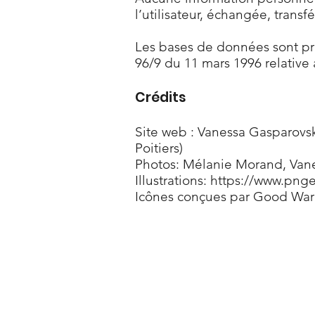
l’utilisateur, échangée, tran
Les bases de données sont prot
96/9 du 11 mars 1996 relative
Crédits
Site web : Vanessa Gasparovsk
Poitiers)
Photos: Mélanie Morand, Vane
Illustrations:
https://www.png
Icônes conçues par
Good War
COORDONNÉES
M. Intérieur - Mélanie Mora
6 avenue de la Banche