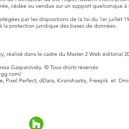
sférée, cédée ou vendue sur un support quelconque à d
égées par les dispositions de la loi du 1er juillet 19
 à la protection juridique des bases de données.
y, réalisé dans le cadre du Master 2 Web éditorial 20
ssa Gasparovsky. © Tous droits réservés
egg.com/
e
,
Pixel Perfect
,
dDara
,
Kiranshastry
,
Freepik
et
Dmi
NOUS SUIVRE
LIE
nd
Acc
Pre